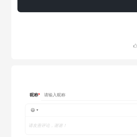
昵称
*
😃
请友善评论，谢谢！