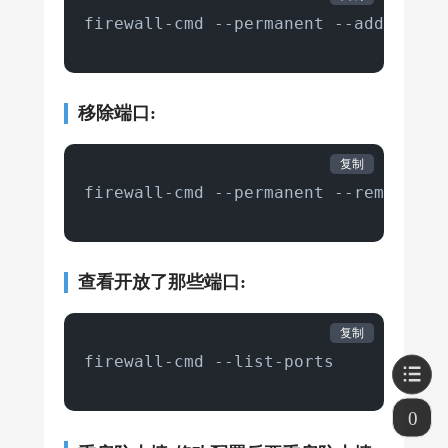
firewall-cmd --permanent --add-port=
移除端口:
复制
firewall-cmd --permanent --remove-po
查看开放了那些端口:
复制
firewall-cmd --list-ports
0