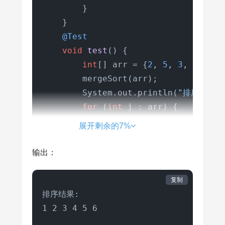
        }

    }

@Test
void
test
()
 {

int
[] arr = {
2
, 
5
, 
3
, 
1
, 
4
, 
        mergeSort(arr);

        System.out.println(
"排序结果:"
for
 (
int
 j : arr) {

            System.out.print(j + 
" "
展开剩余的7%
        }

    }
输出：
复制
排序结果:
