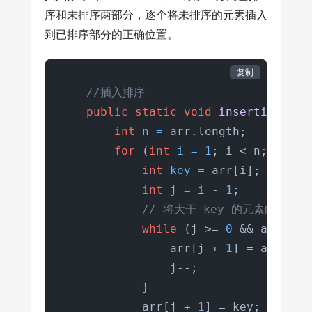
序和未排序两部分，逐个将未排序的元素插入
到已排序部分的正确位置。
复制
//插入排序
public
static
void
insertionSort
int
n
=
 arr.length;

for
 (
int
i
=
1
; i < n; i++) {
int
key
=
 arr[i];

int
j
=
 i - 
1
;

// 将大于 key 的元素向右移动
while
 (j >= 
0
 && arr[j] >
                arr[j + 
1
] = arr[j];

                j--;

            }

            arr[j + 
1
] = key;
