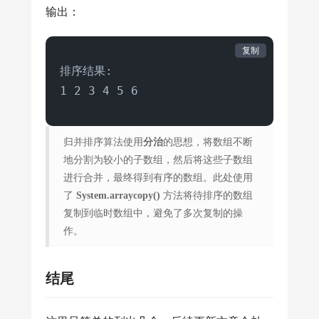
                i++;

输出：
            } 
else
 {

                arr[k] = temp[j];

复制
                j++;

排序结果:

            }

            k++;

        }

归并排序算法使用
分治
的思想，将数组不断
while
 (i <= mid) {

地分割为较小的子数组，然后将这些子数组
            arr[k] = temp[i];

进行合并，最终得到有序的数组。此处使用
            i++;

了
System.arraycopy()
方法将待排序的数组
            k++;

复制到临时数组中，避免了多次复制的操
        }

作。
    }

@Test
结尾
void
test
()
 {

int
[] arr = {
2
, 
5
, 
3
, 
1
, 
4
, 