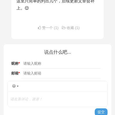
这里只简单的列出几个，后续更新文章会补
        mergeSort(arr);

上。😌
        System.out.println(
"排序结果:"
for
 (
int
 j : arr) {

            System.out.print(j + 
" "
赞一个
(1)
收藏
(1)
        }

    }
说点什么吧...
昵称
*
邮箱
*
😃
请友善评论，谢谢！
提交