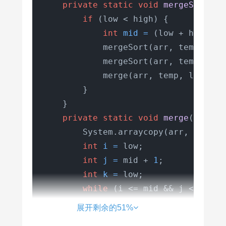
private
static
void
mergeSort
(
in
if
 (low < high) {

int
mid
=
 (low + high) /
            mergeSort(arr, temp, low,
            mergeSort(arr, temp, mid
            merge(arr, temp, low, mid
        }

    }

private
static
void
merge
(
int
[] 
        System.arraycopy(arr, low, t
int
i
=
 low;

int
j
=
 mid + 
1
;

int
k
=
 low;

while
 (i <= mid && j <= high)
if
 (temp[i] <= temp[j]) {
展开剩余的51%
                arr[k] = temp[i];
