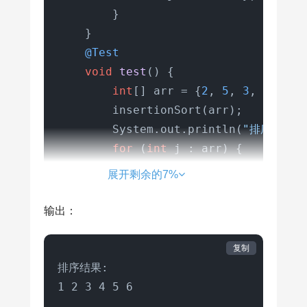
        }

    }

@Test
void
test
()
 {

int
[] arr = {
2
, 
5
, 
3
, 
1
, 
4
, 
        insertionSort(arr);

        System.out.println(
"排序结果:"
for
 (
int
 j : arr) {

            System.out.print(j + 
" "
展开剩余的7%
        }

    }
输出：
复制
排序结果:
