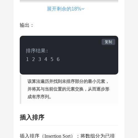
        selectionSort(arr);

展开剩余的18%
        System.out.println(
"排序结果:"
for
 (
int
 j : arr) {

输出：
            System.out.print(j + 
" "
        }

复制
    }
排序结果:

该算法遍历并找到未排序部分的最小元素，
并将其与当前位置的元素交换，从而逐步形
成有序序列。
插入排序
插入排序（Insertion Sort）：将数组分为已排