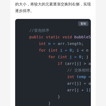
的大小，将较大的元素逐渐交换到右侧，实现
逐步排序。
复制
//冒泡排序
public
static
void
bubbleSort
(
in
int
n
=
 arr.length;

for
 (
int
i
=
0
; i < n - 
1
; i
for
 (
int
j
=
0
; j < n - 
if
 (arr[j] > arr[j +
// 交换相邻元素
int
temp
=
 arr[j]
                    arr[j] = arr[j +
                    arr[j + 
1
] = temp
                }

            }
