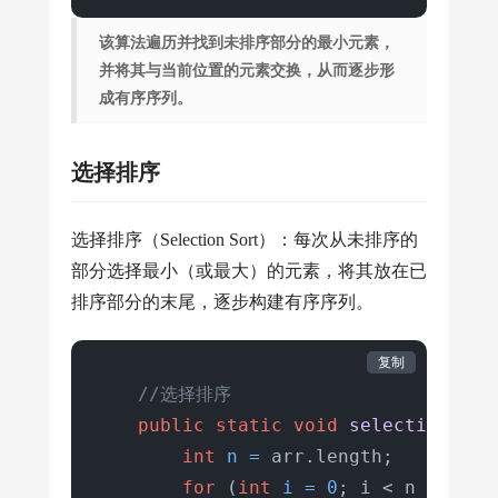
该算法遍历并找到未排序部分的最小元素，
并将其与当前位置的元素交换，从而逐步形
成有序序列。
选择排序
选择排序（Selection Sort）：每次从未排序的
部分选择最小（或最大）的元素，将其放在已
排序部分的末尾，逐步构建有序序列。
复制
//选择排序
public
static
void
selectionSort
int
n
=
 arr.length;

for
 (
int
i
=
0
; i < n - 
1
; i