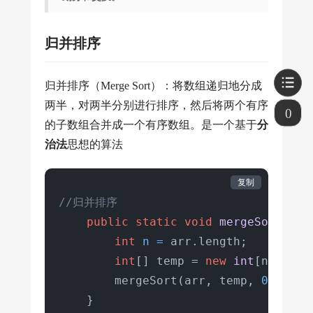
    }

@Test
归并排序
void
test
()
 {

int
[] arr = {
2
, 
5
, 
3
, 
1
, 
4
, 
归并排序（Merge Sort）：将数组递归地分成
        quickSort(arr);

两半，对两半分别进行排序，然后将两个有序
        System.out.println(
"排序结果:"
0
的子数组合并成一个有序数组。是一个基于
分
for
 (
int
 j : arr) {

治法
思想的算法
            System.out.print(j + 
" "
        }

复制
    }
//归并排序
public
static
void
mergeSort
(
int
int
n
=
 arr.length;

int
[] temp = 
new
int
[n];

        mergeSort(arr, temp, 
0
, n - 
    }
