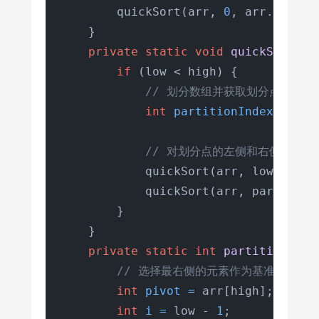
        quickSort(arr, 
0
, arr.length
    }

private
static
void
quickSort
(
in
if
 (low < high) {

// 划分数组并获取划分点的索引
int
partitionIndex
=
 par
// 对划分点的左侧和右侧子数
            quickSort(arr, low, part
            quickSort(arr, partition
        }

    }

private
static
int
partition
(
int
// 选择最右侧的元素作为基准
int
pivot
=
 arr[high];

int
i
=
 low - 
1
;
