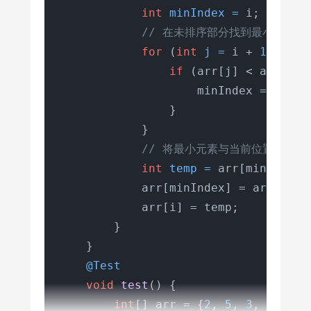
int
minIndex
=
 i;

// 在未排序部分找到最小元素的
for
 (
int
j
=
 i + 
1
; j < 
if
 (arr[j] < arr[minI
                    minIndex = j;

                }

            }

// 将最小元素与当前位置交换
int
temp
=
 arr[minIndex];
            arr[minIndex] = arr[i];

            arr[i] = temp;

        }

    }

@Test
void
test
()
 {

int
[] arr = {
2
, 
5
, 
3
, 
1
, 
4
, 