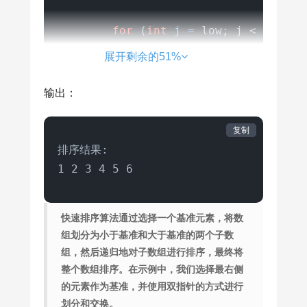
for
 (
int
j
=
 low; j < high; j
// 如果当前元素小于或等于基
展开剩余的51%
if
 (arr[j] <= pivot) {

                i++;

输出：
int
temp
=
 arr[i];

                arr[i] = arr[j];

复制
                arr[j] = temp;

排序结果:

            }

        }

// 将基准元素交换到正确的位置
快速排序算法通过选择一个基准元素，将数
int
temp
=
 arr[i+
1
];

组划分为小于基准和大于基准的两个子数
        arr[i+
1
] = arr[high];

组，然后递归地对子数组进行排序，最终将
        arr[high] = temp;

整个数组排序。在示例中，我们选择最右侧
// 返回基准元素的索引
的元素作为基准，并使用双指针的方式进行
return
 i + 
1
;

划分和交换。