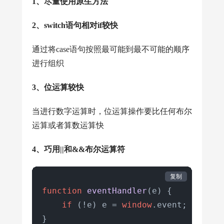
1、尽量使用原生方法
      }

2、switch语句相对if较快
// 解决方法2 如果变量和函数需要在“外面”引
// 我们这里用一个function做命名空间而不是
通过将case语句按照最可能到最不可能的顺序
myNameSpace = 
function
 (
) {

进行组织
var
 current = 
'000'
;

3、位运算较快
function
init
(
) {

当进行数字运算时，位运算操作要比任何布尔
console
.
log
(
'init'
)

运算或者算数运算快
      }

4、巧用||和&&布尔运算符
function
change
(
) {

console
.
log
(
'change'
)

复制
      }

function
eventHandler
(
e
) {

if
 (!e) e = 
window
.
event
;

function
verify
(
) {
