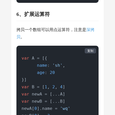
6、扩展运算符
拷贝一个数组可以用点运算符，注意是
深拷
贝
。
复制
var
 A = [{

name
: 
'sh'
,

age
: 
20
var
 B = [
1
, 
2
, 
4
var
var
 newB = [...B]

newA[
0
].
name
 = 
'wq'