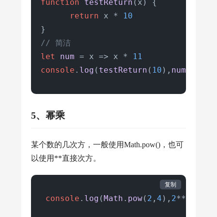
function
testReturn
(
x
) {

return
 x * 
10
// 简洁
let
num
 = x => x * 
11
console
.
log
(
testReturn
(
10
),
num
(
10
)) 
5、幂乘
某个数的几次方，一般使用Math.pow()，也可
以使用**直接次方。
复制
console
.
log
(
Math
.
pow
(
2
,
4
),
2
**
4
) 
//1