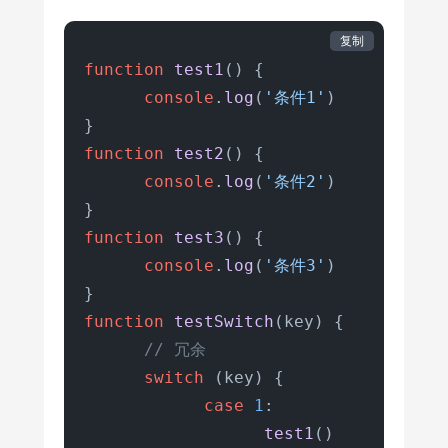
复制
function
test1
(
) {

console
.
log
(
'条件1'
)

function
test2
(
) {

console
.
log
(
'条件2'
)

function
test3
(
) {

console
.
log
(
'条件3'
)

function
testSwitch
(
key
) {

// 冗余
switch
 (key) {

case
1
:

test1
()
