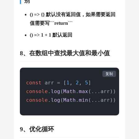
别
() => {} 默认没有返回值，如果需要返回
console
.
log
(
findStudent
(
'Shanguagua'
值需要写```return```
//{type: 'student', name: 'Shanguagu
() => 1 + 1 默认返回
8、在数组中查找最大值和最小值
复制
const
 arr = [
1
, 
2
, 
5
console
.
log
(
Math
.
max
(...arr)) 
//5
console
.
log
(
Math
.
min
(...arr)) 
//1
9、优化循环