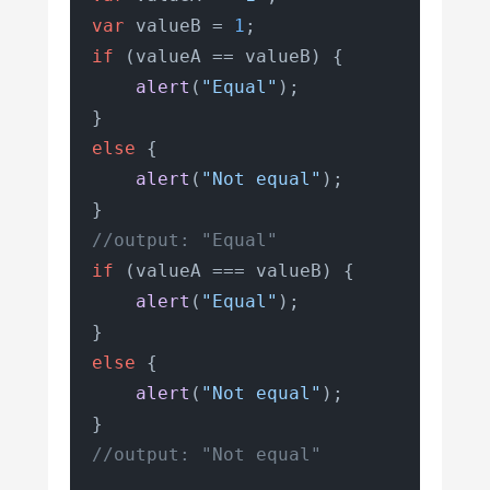
var
 valueB = 
1
if
 (valueA == valueB) {

alert
(
"Equal"
);

else
 {

alert
(
"Not equal"
);

//output: "Equal"
if
 (valueA === valueB) {

alert
(
"Equal"
);

else
 {

alert
(
"Not equal"
);

//output: "Not equal"