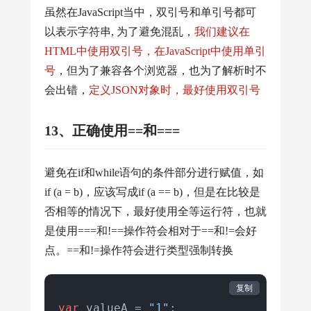
虽然在JavaScript当中，双引号和单引号都可
以表示字符串, 为了避免混乱，
我们建议在
HTML中使用双引号，在JavaScript中使用单引
号
，但为了兼容各个浏览器，也为了解析时不
会出错，
定义JSON对象时，最好使用双引号
13、正确使用==和===
避免在if和while语句的条件部分进行赋值，如
if (a = b)，应该写成if (a == b)，但是在比较是
否相等的情况下，最好使用全等运行符，也就
是使用===和!==操作符会相对于==和!=会好
点。==和!=操作符会进行类型强制转换
复制
var
 valueA = 
"1"