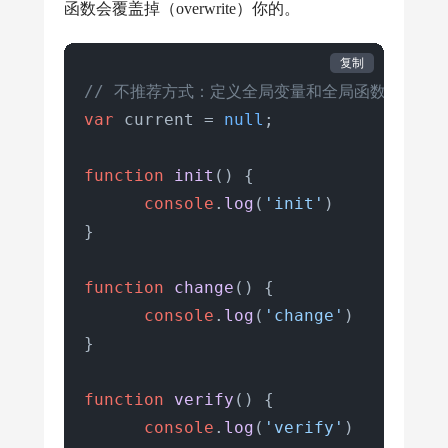
函数会覆盖掉（overwrite）你的。
复制
// 不推荐方式：定义全局变量和全局函数
var
 current = 
null
;

function
init
(
) {

console
.
log
(
'init'
)

}

function
change
(
) {

console
.
log
(
'change'
)

}

function
verify
(
) {

console
.
log
(
'verify'
)
