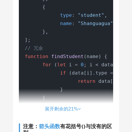
      {

type
: 
"student"
,

name
: 
"Shanguagua"
,

      },

// 冗余
function
findStudent
(
name
) {

for
 (
let
 i = 
0
; i < data.
lengt
if
 (data[i].
type
 === 
"st
return
 data[i];

            }

      }

展开剩余的21%
// 简洁
let
 filterStudent = data.
find
(
item
 =
注意：
箭头函数
有花括号{}与没有的区
      item.
type
 === 
'student'
 && ite