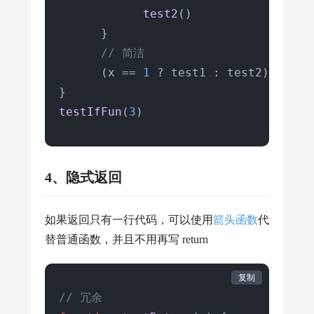
      data[key] && data[key]() 
//先
test2
()

      }

testSwitch
(
2
)
// 简洁
      (x == 
1
 ? test1 : test2)()

testIfFun
(
3
)
4、隐式返回
如果返回只有一行代码，可以使用
箭头函数
代
替普通函数，并且不用再写 return
复制
// 冗余