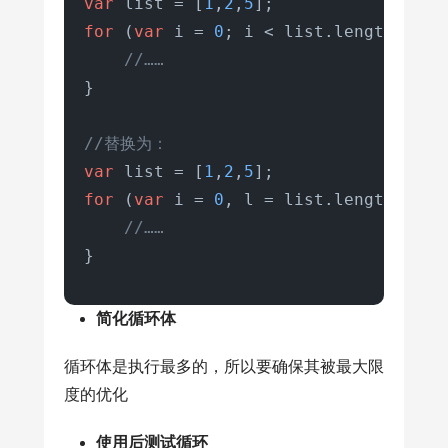
var
 list = [
1
,
2
,
5
for
 (
var
 i = 
0
; i < list.
length
; i++)
//……
}

//替换为：
var
 list = [
1
,
2
,
5
for
 (
var
 i = 
0
, l = list.
length
; i <
//……
}
简化循环体
循环体是执行最多的，所以要确保其被最大限
度的优化
使用后测试循环