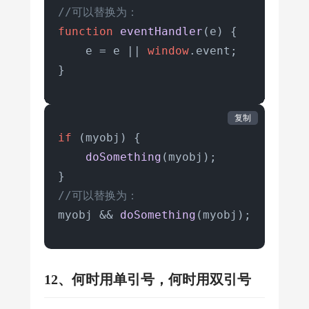
console
.
log
(
'verify'
)

//可以替换为：
function
eventHandler
(
e
) {

//所有需要在命名空间外调用的函数和属性都要写在r
    e = e || 
window
.
event
;

return
 {

}
init
:init,

change
:change,

复制
verifyNew
:verify,
//可以
if
 (myobj) {

            current

doSomething
(myobj);

      }

//可以替换为：
console
.
log
(
myNameSpace
())
myobj && 
doSomething
(myobj);
12、何时用单引号，何时用双引号