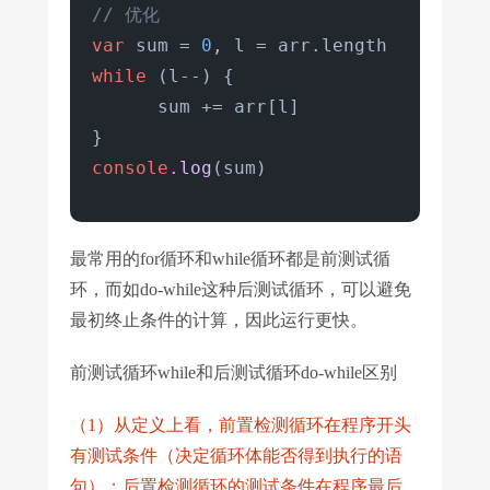
// 优化
var
 sum = 
0
, l = arr.
length
while
 (l--) {

      sum += arr[l]

console
.
log
(sum)
最常用的for循环和while循环都是前测试循
环，而如do-while这种后测试循环，可以避免
最初终止条件的计算，因此运行更快。
前测试循环while和后测试循环do-while区别
（1）从定义上看，前置检测循环在程序开头
有测试条件（决定循环体能否得到执行的语
句）；后置检测循环的测试条件在程序最后。