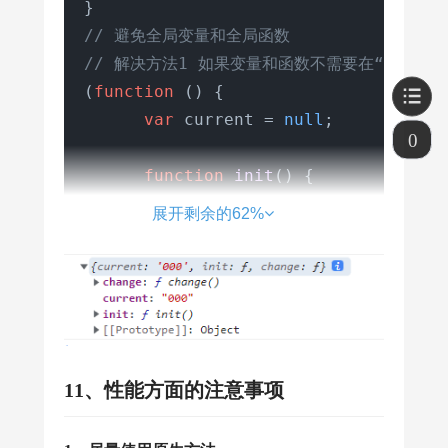
// 避免全局变量和全局函数
// 解决方法1 如果变量和函数不需要在“外面
(
function
 (
) {

var
 current = 
null
;

0
function
init
(
) {

console
.
log
(
'init'
)

展开剩余的62%
      }

function
change
(
) {

console
.
log
(
'change'
)

      }

11、性能方面的注意事项
function
verify
(
) {

console
.
log
(
'verify'
)
