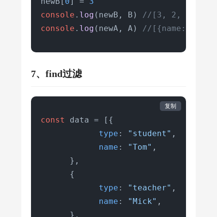
newB[
0
] = 
3
console
.
log
(newB, B) 
//[3, 2, 4],
console
.
log
(newA, A) 
//[{name: 'wq'
7、find过滤
复制
const
 data = [{

type
: 
"student"
,

name
: 
"Tom"
,

      },

      {

type
: 
"teacher"
,

name
: 
"Mick"
,

      },
