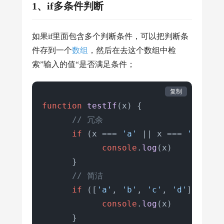
1、if多条件判断
如果if里面包含多个判断条件，可以把判断条
件存到一个
数组
，然后在去这个数组中检
索”输入的值“是否满足条件；
复制
function
testIf
(
x
) {

// 冗余
if
 (x === 
'a'
 || x === 
'b'
 || 
console
.
log
(x)

      }

// 简洁
if
 ([
'a'
, 
'b'
, 
'c'
, 
'd'
].
inclu
console
.
log
(x)

      }
