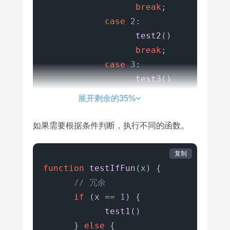
break
;

case
2
:

test2
()

break
;

case
3
:

test3
()

break
;

展开剩余的35%
default
:

break
;

如果需要根据条件判断，执行不同的函数。
      }

// 简洁
复制
var
 data = {

function
testIfFun
(
x
) {

1
: test1,

// 冗余
2
: test2,

if
 (x == 
1
) {

3
: test3

test1
()

      }

      } 
else
 {
