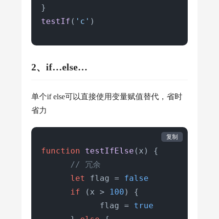
testIf
(
'c'
)
2、if…else…
单个if else可以直接使用变量赋值替代，省时
省力
复制
function
testIfElse
(
x
) {

// 冗余
let
 flag = 
false
if
 (x > 
100
) {

            flag = 
true