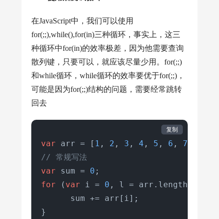
在JavaScript中，我们可以使用
for(;;),while(),for(in)三种循环，事实上，这三
种循环中for(in)的效率极差，因为他需要查询
散列键，只要可以，就应该尽量少用。for(;;)
和while循环，while循环的效率要优于for(;;)，
可能是因为for(;;)结构的问题，需要经常跳转
回去
复制
var
 arr = [
1
, 
2
, 
3
, 
4
, 
5
, 
6
, 
7
// 常规写法
var
 sum = 
0
for
 (
var
 i = 
0
, l = arr.
length
; i < 
      sum += arr[i];
