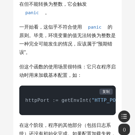
在但不能转换为整数，它会触发
panic
。
一开始看，这似乎不符合使用
panic
的
原则。毕竟，环境变量的值无法转换为整数是
一种完全可能发生的情况，应该属于“预期错
误”。
但这个函数的使用场景很特殊：它只在程序启
动时用来加载基本配置，如：
复制
httpPort := getEnvInt(
"HTTP_PORT"
, 
3
在这个阶段，程序的其他部分（包括日志系
0
统）还没有初始化完成。如果配置加载失败，