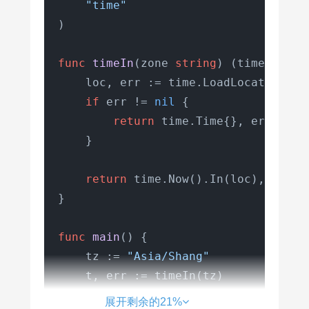
"time"
)

func
timeIn
(zone 
string
)
 (time.Time,
    loc, err := time.LoadLocation(zon
if
 err != 
nil
 {

return
 time.Time{}, err  
//
    }

return
 time.Now().In(loc), 
nil
}

func
main
()
 {

    tz := 
"Asia/Shang"
    t, err := timeIn(tz)

if
 err != 
nil
 {

展开剩余的21%