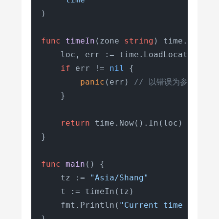
)

func
timeIn
(zone 
string
)
 time.Time {

    loc, err := time.LoadLocation(zon
if
 err != 
nil
 {

panic
(err) 
// 以错误为参数调用pa
    }

return
 time.Now().In(loc)

}

func
main
()
 {

    tz := 
"Asia/Shang"
    t := timeIn(tz)

    fmt.Println(
"Current time in"
, t
}