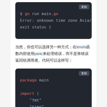
        fmt.Println(
"Error:"
, err)

复制
        os.Exit(
1
)

$ 
go
 run main.
go
    }

Error: unknown time zone Asia/Shang

exit status 
1
    fmt.Println(
"Current time in"
, t
}
当然，你也可以选择另一种方式：在
timeIn
函
数内部使用
panic
来处理错误，而不是将错误
返回给调用者。代码可以这样写：
复制
package
 main

import
 (

"fmt"
"time"