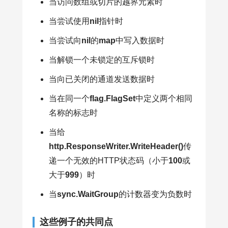
当访问数组或切片的越界元素时
当尝试使用
nil
指针时
当尝试向
nil
的
map
中写入数据时
当解锁一个未锁定的互斥锁时
当向已关闭的通道发送数据时
当在同一个
flag.FlagSet
中定义两个相同
名称的标志时
当给
http.ResponseWriter.WriteHeader()
传
递一个无效的HTTP状态码（小于
100
或
大于
999
）时
当
sync.WaitGroup
的计数器变为负数时
这些例子的共同点