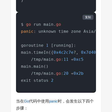
复制
$ 
go
 run main.
go
panic
: unknown time zone Asia/Shang

goroutine 
1
 [running]:

main.timeIn({
0x4c2c7e
?, 
0x7d40fe6261
    /tmp/main.
go
:
11
 +
0xc5
main.main()

    /tmp/main.
go
:
20
 +
0x2b
exit status 
2
当在
Go
代码中使用
panic
时，会发生以下四个
步骤：