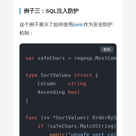
例子三：SQL注入防护
这个例子展示了如何使用
panic
作为安全防护
机制：
复制
var
 safeChars = regexp.MustCompile(
"
type
 SortValues 
struct
 {

    Column    
string
    Ascending 
bool
}

func
(sv *SortValues)
 OrderBySQL() 
s
if
 !safeChars.MatchString(sv.Colu
panic
(
"unsafe sort column: "