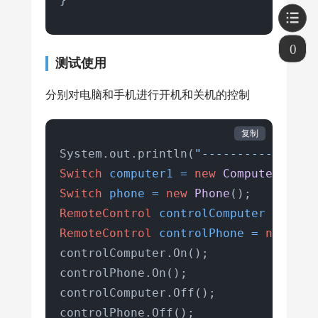
0
测试使用
分别对电脑和手机进行开机和关机的控制
复制
System.out.println(
"---------------
Switch
computer1
=
new
ComputerImpl
Switch
phone
=
new
Phone
RemoteControl
controlComputer
=
new
RemoteControl
controlPhone
=
new
Adv
controlComputer.On();

controlPhone.On();

controlComputer.Off();

controlPhone.Off();