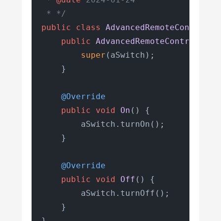
 * */
public
class
AdvancedRemoteControl
e
public
AdvancedRemoteControl
(Swi
super
(aSwitch);

    }

@Override
public
void
On
()
 {

        aSwitch.turnOn();

    }

@Override
public
void
Off
()
 {

        aSwitch.turnOff();

    }

}