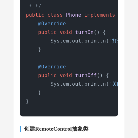
 * */
public
class
Phone
implements
Switch
@Override
public
void
turnOn
()
 {

        System.out.println(
"打开手机"
)
    }

@Override
public
void
turnOff
()
 {

        System.out.println(
"关闭手机"
)
    }

}
创建RemoteControl抽象类