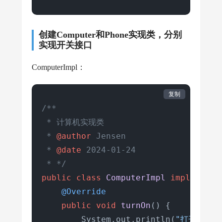
创建
Computer
和
Phone
实现类，分别
实现开关接口
ComputerImpl：
复制
/**

 * 计算机实现类

 * 
@author
 Jensen

 * 
@date
 2024-01-24

 * */
public
class
ComputerImpl
implements
@Override
public
void
turnOn
()
 {

        System.out.println(
"打开电脑"
)