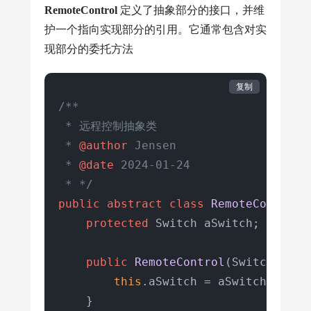
RemoteControl
定义了抽象部分的接口，并维
护一个指向实现部分的引用。它通常包含对实
现部分的委托方法
复制
/**

 * 远程控制抽象类

 * 
@author
 Jensen

 * 
@date
 2024-01-24

 * */
public
abstract
class
RemoteControl
 {
protected
 Switch aSwitch;

public
RemoteControl
(Switch aSwi
this
.aSwitch = aSwitch;

    }
