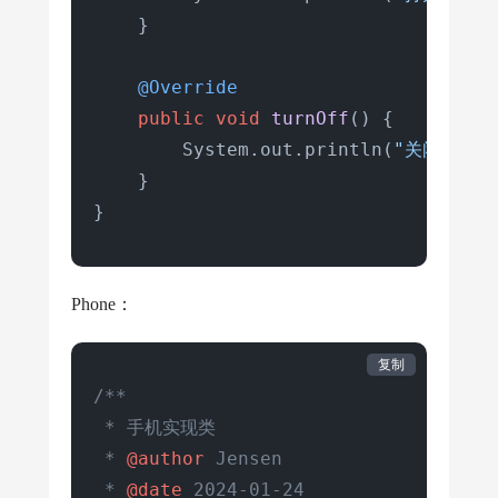
    }

@Override
public
void
turnOff
()
 {

        System.out.println(
"关闭电脑"
)
    }

Phone：
复制
/**

 * 手机实现类

 * 
@author
 Jensen

 * 
@date
 2024-01-24
