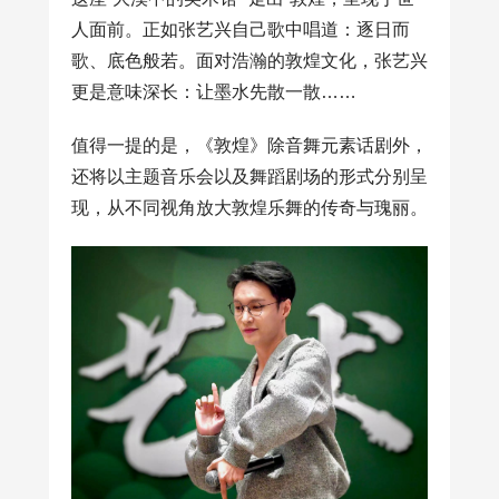
人面前。正如张艺兴自己歌中唱道：逐日而
歌、底色般若。面对浩瀚的敦煌文化，张艺兴
更是意味深长：让墨水先散一散……
值得一提的是，《敦煌》除音舞元素话剧外，
还将以主题音乐会以及舞蹈剧场的形式分别呈
现，从不同视角放大敦煌乐舞的传奇与瑰丽。