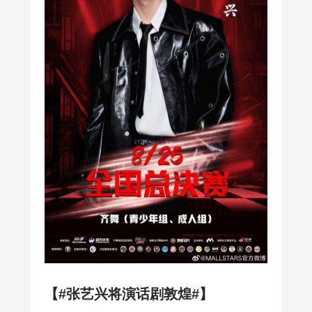
【#张艺兴将演话剧敦煌#】