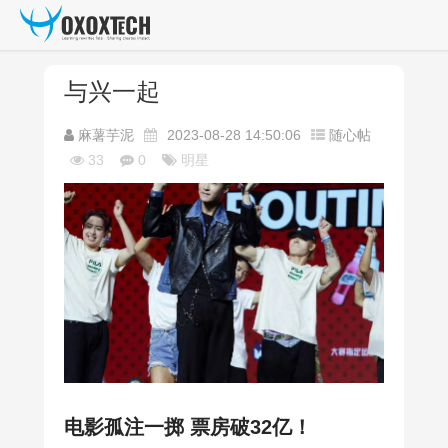
与兴一起
麻薯芋泥
2023-08-28 14:50:06
随心帖
33
0
明星
电影孤注一掷 票房破32亿！