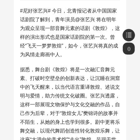
#尼好张艺兴# 今日，北青报记者从中国国家
话剧院了解到，青年演员@张艺兴 将在明年
为观众呈现一部音舞元素的话剧《敦煌》，这
样的演出形式也是国家话剧院的第一次。曾
经“飞天一梦梦敦煌”，如今，张艺兴将真的成
0
为风情走廊画中人。
据悉，舞台剧《敦煌》将是一次融汇音舞元
素、打破时空壁垒的创新表达，让沉睡在洞窟
中的飞天醒来，以当代语言重译敦煌、述说文
明与爱情，助力传统文化破圈。张艺兴透露，
这样一部展现文物保护与文化交融的作品，自
己作为后辈，对于“敦煌女儿”樊锦诗的故事并
不陌生，从她的身上也学到很多。剧中更将乐
舞交融，以现代舞蹈创造性转化敦煌乐舞，让
这座“大漠中的美术馆”“走出”敦煌，呈现于世