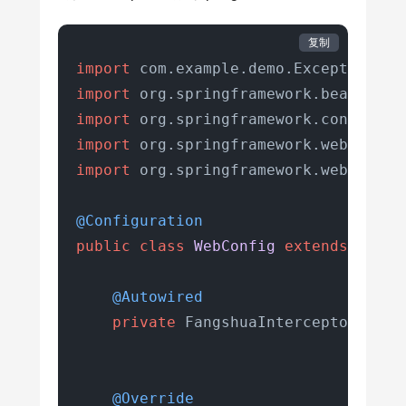
//判断请求是否属于方法的请求
if
(handler 
instanceof
 Handle
复制
import
HandlerMethod
hm
=
 (Hand
import
import
//获取方法中的注解,看是否有该
import
AccessLimit
accessLimit
import
 org.springframework.web.servl
if
(accessLimit == 
null
){

return
true
;

@Configuration
            }

public
class
WebConfig
extends
WebMv
int
seconds
=
 accessLimi
int
maxCount
=
 accessLim
@Autowired
boolean
login
=
 accessLi
private
 FangshuaInterceptor inter
String
key
=
 request.get
//如果需要登录
if
(login){

@Override