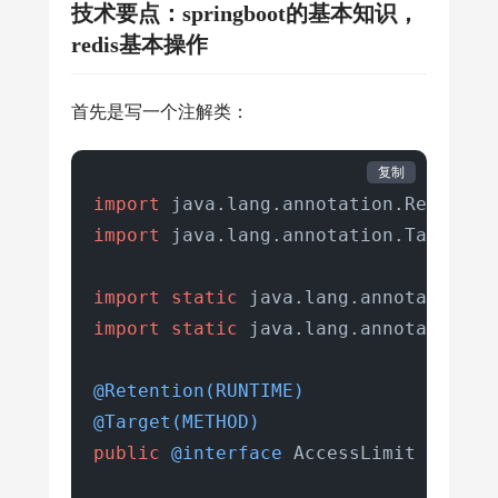
技术要点：springboot的基本知识，
redis基本操作
首先是写一个注解类：
复制
import
import
 java.lang.annotation.Target;

import
static
import
static
 java.lang.annotation.R
@Retention(RUNTIME)
@Target(METHOD)
public
@interface
 AccessLimit {
