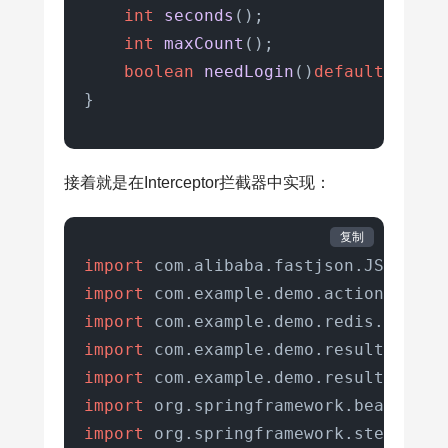
int
seconds
()
;

int
maxCount
()
;

boolean
needLogin
()
default
true
;

}
接着就是在Interceptor拦截器中实现：
复制
import
import
import
import
import
import
import