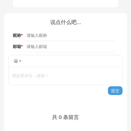
}
说点什么吧...
昵称
*
邮箱
*
😃
请友善评论，谢谢！
提交
共 0 条留言