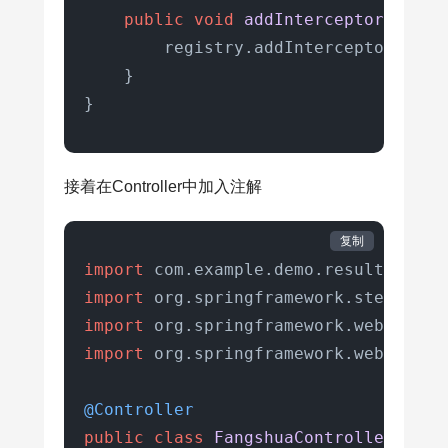
//获取登录的session进
public
void
addInterceptors
(Inte
//.....
        registry.addInterceptor(inter
                key+=
""
+
"1"
;  
//这里
    }

            }

}
//从redis中获取用户访问的次
AccessKey
ak
=
 AccessKey
接着在Controller中加入注解
Integer
count
=
 redisSer
if
(count == 
null
){

复制
//第一次访问
import
                redisService.set(ak,
import
            }
else
if
(count < maxCount
import
//加1
import
 org.springframework.web.bind.
                redisService.incr(ak,
            }
else
{

@Controller
//超出访问次数
public
class
FangshuaController
 {
