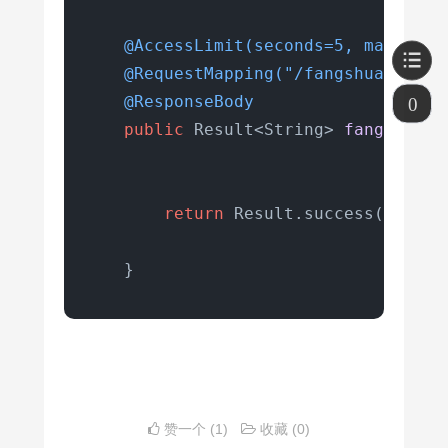
                render(response,Code
return
false
;

@AccessLimit(seconds=5, maxCount
            }

@RequestMapping("/fangshua")
        }

@ResponseBody
0
public
 Result<String> 
fangshua
()
return
true
;

    }

return
 Result.success(
"请求成
private
void
render
(HttpServletR
        response.setContentType(
"app
    }
OutputStream
out
=
 response.
String
str
=
 JSON.toJSONStr
        out.write(str.getBytes(
"UTF-
        out.flush();

        out.close();

赞一个
(1)
收藏
(0)
    }
