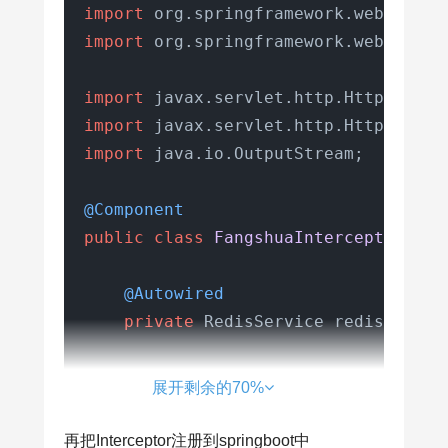
import
import
 org.springframework.web.servl
import
import
import
 java.io.OutputStream;

@Component
public
class
FangshuaInterceptor
ext
@Autowired
private
 RedisService redisService
@Override
展开剩余的70%
public
boolean
preHandle
(HttpSer
再把Interceptor注册到springboot中