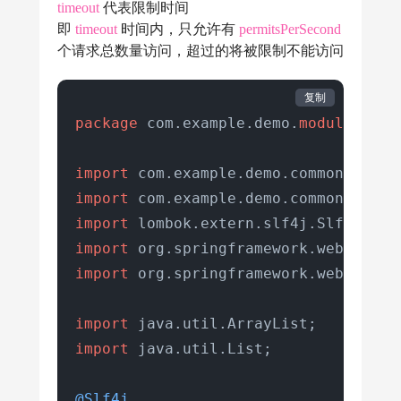
timeout
代表限制时间
Method
method
=
 signature.ge
即
timeout
时间内，只允许有
permitsPerSecond
//拿limit的注解
个请求总数量访问，超过的将被限制不能访问
Limit
limit
=
 method.getAnno
if
 (limit != 
null
) {

复制
//key作用：不同的接口，不同
package
 com.example.demo.
module
.test;
            String key=limit.key();

            RateLimiter rateLimiter;

import
//验证缓存是否有命中key
import
if
 (!limitMap.containsKey
import
// 创建令牌桶
import
                rateLimiter = RateLi
import
 org.springframework.web.bind.
                limitMap.put(key, rat
                log.info(
"新建了令牌桶=
import
            }

import
 java.util.List;

            rateLimiter = limitMap.ge
// 拿令牌
@Slf4j