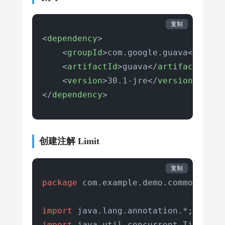
复制
<
dependency
>
<
groupId
>
com.google.guava
</
group
<
artifactId
>
guava
</
artifactId
>
<
version
>
30.1-jre
</
version
>
</
dependency
>
创建注解 Limit
复制
package
 com.example.demo.common.annot
import
import
 java.util.concurrent.TimeUnit;