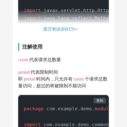
import
import
import
 java.util.Objects;

展开剩余的81%
@Slf4j
注解使用
@Aspect
@Configuration
count
代表请求总数量
public
class
RedisLimitAspect
 {

period
代表限制时间
即
period
时间内，只允许有
count
个请求总数
private
final
 RedisTemplate<Stri
量访问，超过的将被限制不能访问
public
RedisLimitAspect
(RedisTem
复制
this
.redisTemplate = redisTem
package
 com.example.demo.
module
.test;
    }

import