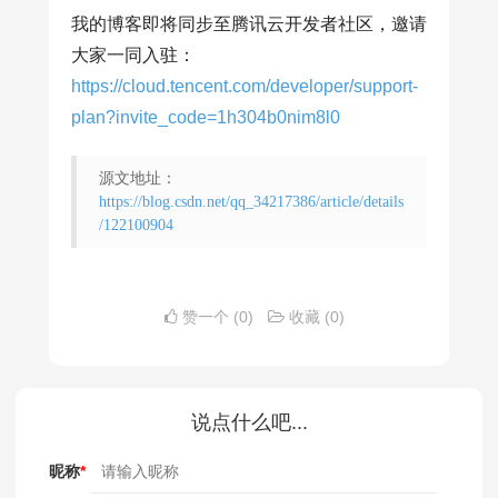
throw
new
LimitException
我的博客即将同步至腾讯云开发者社区，邀请
        }
catch
 (Throwable e){

大家一同入驻：
if
(e 
instanceof
 LimitExc
https://cloud.tencent.com/developer/support-
                log.debug(
"令牌桶={}
plan?invite_code=1h304b0nim8l0
throw
new
LimitExcep
            }

源文地址：
            e.printStackTrace();

https://blog.csdn.net/qq_34217386/article/details
/122100904
throw
new
RuntimeExcepti
        }

    }

赞一个
(0)
收藏
(0)
public
 String 
buildLuaScript
()
{

return
"redis.replicate_comm
"\nlistLen = redis.c
说点什么吧...
// 不超过最大值，则直接
昵称
*
"\nif listLen and to