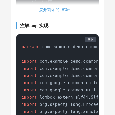
    TimeUnit 
timeunit
()
default
 Time
展开剩余的18%
// 提示信息
注解 aop 实现
    String 
msg
()
default
"系统繁忙,请
复制
package
 com.example.demo.common.aspec
import
import
import
import
import
import
import
import