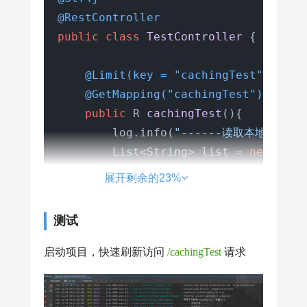
boolean
acquire
=
 rateLi
@RestController
// 拿不到命令，直接返回异常提
public
class
TestController
 {

if
 (!acquire) {

                log.debug(
"令牌桶={}
@Limit(key = "cachingTest", p
throw
new
LimitExcep
@GetMapping("cachingTest")
            }

public
 R 
cachingTest
()
{

        }

        log.info(
"------读取本地------
return
 pjp.proceed();

        List<String> list = 
new
Arra
    }

        list.add(
"蜡笔小新"
);

展开剩余的23%
        list.add(
"哆啦A梦"
);

        list.add(
"四驱兄弟"
);

测试
return
 R.ok(list);

启动项目，快速刷新访问
/cachingTest
请求
    }
