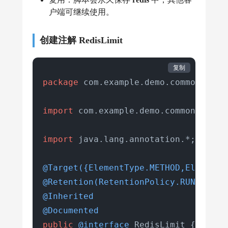
户端可继续使用。
创建注解 RedisLimit
复制
package
 com.example.demo.common.annot
import
 com.example.demo.common.enums.
import
 java.lang.annotation.*;

@Target({ElementType.METHOD,ElementT
@Retention(RetentionPolicy.RUNTIME)
@Inherited
@Documented
public
@interface
 RedisLimit {
