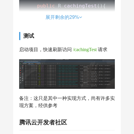
break
;

public
 R 
cachingTest
()
{

case
 CUSTOMER:

        log.info(
"------读取本地------
展开剩余的29%
                key = annotation.key(
        List<String> list = 
new
Arra
break
;

        list.add(
"蜡笔小新"
);

测试
default
:

        list.add(
"哆啦A梦"
);

                key = StringUtils.up
        list.add(
"四驱兄弟"
);

启动项目，快速刷新访问
/cachingTest
请求
        }

        ImmutableList<String> keys =
return
 R.ok(list);

try
 {

    }

String
luaScript
=
 build
            DefaultRedisScript<Numbe
Number
number
=
 redisTem
备注：这只是其中一种实现方式，尚有许多实
            log.info(
"Access try cou
现方案，经供参考
if
(number != 
null
 && num
return
 pjp.proceed();
腾讯云开发者社区
            }
