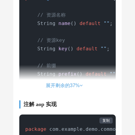
// 资源名称
    String 
name
()
default
""
;

// 资源key
    String 
key
()
default
""
;

// 前缀
    String 
prefix
()
default
""
;

展开剩余的37%
// 时间
int
period
()
;

注解 aop 实现
// 最多访问次数
复制
int
count
()
;

package
 com.example.demo.common.aspec