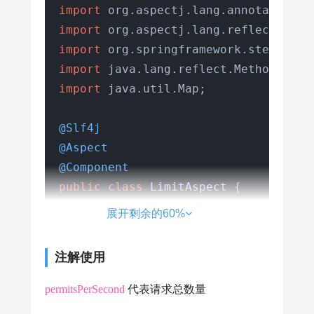
import
import
import
import
import
 java.util.Map;

@Slf4j
@Aspect
@Component
public
class
LimitAspect
 {

展开剩余的60%
private
final
 Map<String, RateLi
注解使用
@Around("@annotation(com.example
public
 Object 
around
(ProceedingJ
permitsPerSecond
代表请求总数量
MethodSignature
signature
=
 