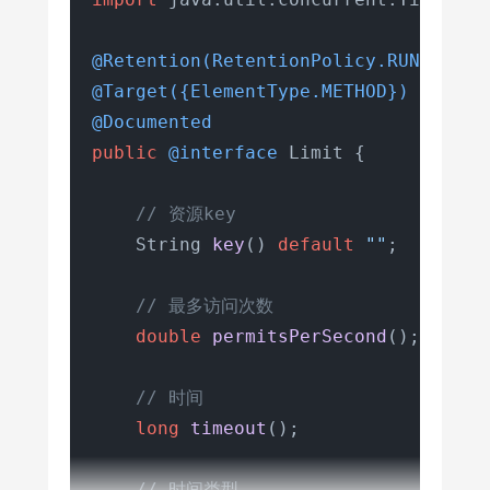
@Retention(RetentionPolicy.RUNTIME)
@Target({ElementType.METHOD})
@Documented
public
@interface
 Limit {

// 资源key
    String 
key
()
default
""
;

// 最多访问次数
double
permitsPerSecond
()
;

// 时间
long
timeout
()
;

// 时间类型