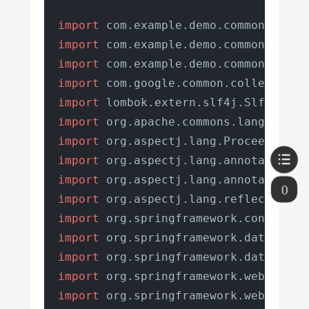
// 类型
import
    LimitType 
limitType
()
default
 Li
import
import
// 提示信息
import
    String 
msg
()
default
"系统繁忙,请
import
import
import
import
import
0
import
import
import
import
import
import
 org.springframework.web.conte