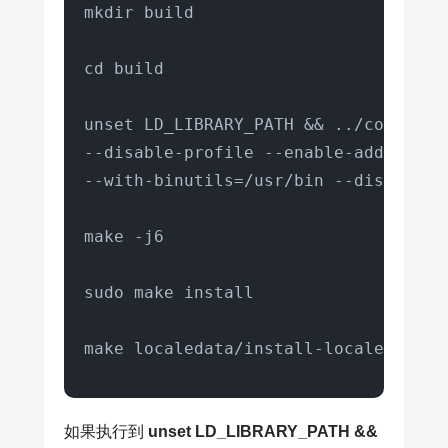
mkdir build

cd build

unset LD_LIBRARY_PATH && ../configure
--disable-profile --enable-add-ons -
--with-binutils=/usr/bin --disable-s
make -j6

sudo make install

make localedata/install-locales
如果执行到
unset LD_LIBRARY_PATH &&