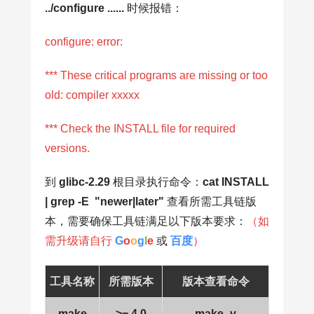
../configure ......
时候报错：
configure: error:
*** These critical programs are missing or too
old: compiler xxxxx
*** Check the INSTALL file for required
versions.
到
glibc-2.29
根目录执行命令：
cat INSTALL
| grep -E "newer|later"
查看所需工具链版
本，需要确保工具链满足以下版本要求：
（如
需升级请自行
G
o
o
g
l
e
或
百度
）
工具名称
所需版本
版本查看命令
make
>= 4.0
make -v