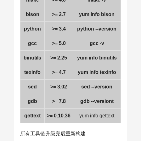
bison
>= 2.7
yum info bison
python
>= 3.4
python --version
gcc
>= 5.0
gcc -v
binutils
>= 2.25
yum info binutils
texinfo
>= 4.7
yum info texinfo
sed
>= 3.02
sed --version
gdb
>= 7.8
gdb --versiont
gettext
>= 0.10.36
yum info gettext
所有工具链升级完后重新构建