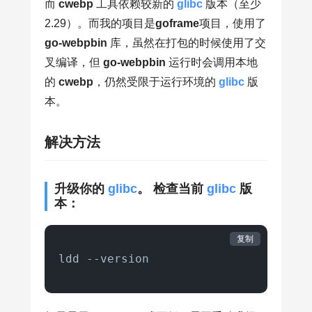
而
cwebp
工具依赖较新的
glibc
版本（至少
2.29）。而我的项目是
goframe
项目，使用了
go-webpbin
库，虽然在打包的时候使用了交
叉编译，但
go-webpbin
运行时会调用本地
的
cwebp
，仍然受限于运行环境的
glibc
版
本。
解决方法
升级你的
glibc
。
检查当前
glibc
版
本：
复制
ldd --version