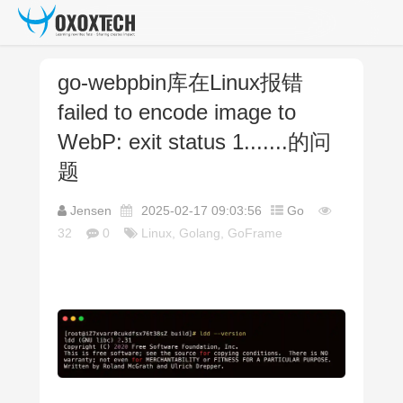
go-webpbin库在Linux报错
failed to encode image to
WebP: exit status 1.......的问
题
Jensen
2025-02-17 09:03:56
Go
32
0
Linux, Golang, GoFrame