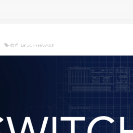
教程, Linux, FreeSwitch