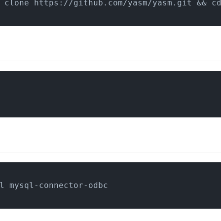
 clone https://github.com/yasm/yasm.git && c
l mysql-connector-odbc