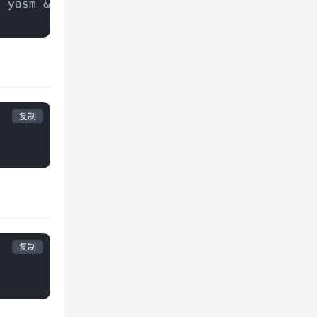
d yasm && ./autogen.sh && make && make instal
复制
复制