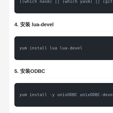
((which nasm) || (which yasm) || (git
4. 安装 lua-devel
yum install lua lua-devel
5. 安装ODBC
yum install -y unixODBC unixODBC-deve