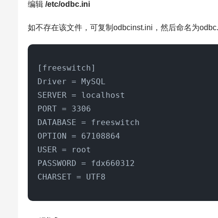
编辑
/etc/odbc.ini
如不存在该文件，可复制odbcinst.ini，然后命名为odbc.i
[freeswitch]

Driver = MySQL

SERVER = localhost

PORT = 3306

DATABASE = freeswitch

OPTION = 67108864

USER = root

PASSWORD = fdx660312

CHARSET = UTF8