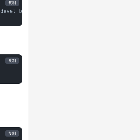
复制
-devel bzip2 curl-devel db-devel e2fsprogs-de
复制
复制