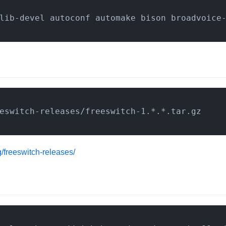
lib-devel autoconf automake bison broadvoice
eswitch-releases/freeswitch-1.*.*.tar.gz
rg/freeswitch-releases/