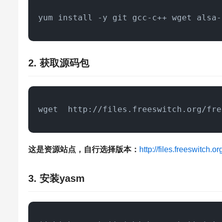
yum install -y git gcc-c++ wget alsa-
2. 获取源码包
wget  http://files.freeswitch.org/fre
这是资源站点，自行选择版本：
http://files.freeswitch.o
3. 安装yasm