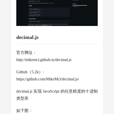
decimal.js
官方网址：
http://mikemcl.github.io/decimal.js
Github（5.2k）:
https://github.com/MikeMcl/decimal.js/
decimal.js 实现 JavaScript 的任意精度的十进制
类型库
如下图：