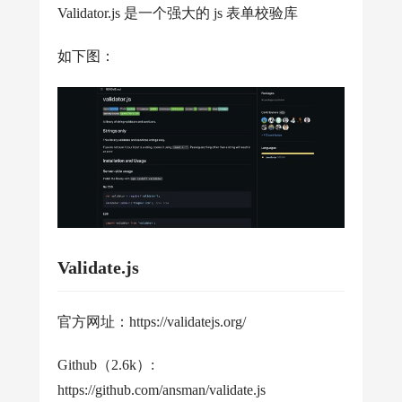
Validator.js 是一个强大的 js 表单校验库
如下图：
Validate.js
官方网址：https://validatejs.org/
Github（2.6k）:
https://github.com/ansman/validate.js