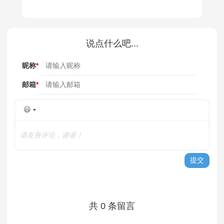
说点什么吧...
昵称
*
邮箱
*
😃
请友善评论，谢谢！
提交
共 0 条留言