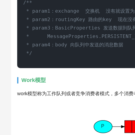
/**

 * param1：exchange  交换机  没有就设置为
 * param2：routingKey 路由的key  现
 * param3：BasicProperties 发送数
 *      MessageProperties.PERSISTE
 * param4：body 向队列中发送的消息数据

 */
Work模型
work模型称为工作队列或者竞争消费者模式，多个消