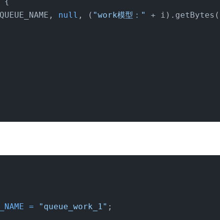
 {

QUEUE_NAME, 
null
, (
"work模型："
 + i).getBytes(
_NAME
=
"queue_work_1"
;
