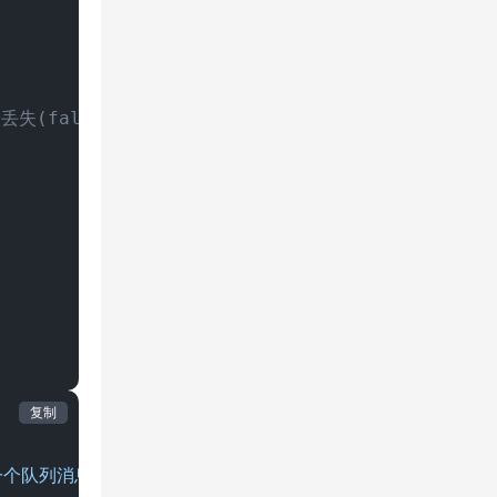
(false) true：重启之后数据依然在

复制
一个队列消息..."