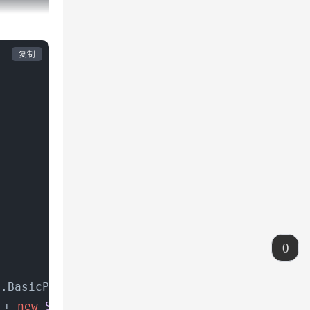
复制
0
P.BasicProperties properties, 
byte
[] body)
th
 + 
new
String
(body));
