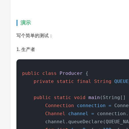
演示
写个简单的测试：
1. 生产者
public
class
Producer
 {

private
static
final
String
QUEUE
public
static
void
main
(String[] 
Connection
connection
=
 Conne
Channel
channel
=
 connection.
        channel.queueDeclare(QUEUE_NA