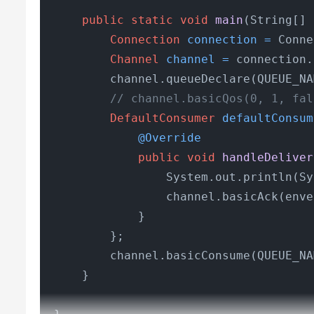
public
static
void
main
(String[] 
Connection
connection
=
 Conne
Channel
channel
=
 connection.
        channel.queueDeclare(QUEUE_NA
// channel.basicQos(0, 1, fal
DefaultConsumer
defaultConsum
@Override
public
void
handleDeliver
                System.out.println(Sy
                channel.basicAck(enve
            }

        };

        channel.basicConsume(QUEUE_NA
    }
