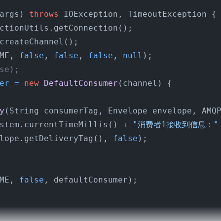
args)
throws
 IOException, TimeoutException {

ctionUtils.getConnection();

createChannel();

ME, 
false
, 
false
, 
false
, 
null
);

se);
er
=
new
DefaultConsumer
(channel) {

y
(String consumerTag, Envelope envelope, AMQ
stem.currentTimeMillis() + 
"消费者1接收到信息："
lope.getDeliveryTag(), 
false
);

ME, 
false
, defaultConsumer);
