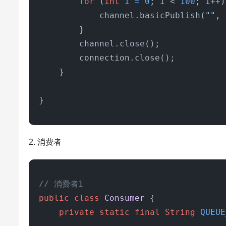
for
 (
int
i
=
0
; i < 
100
; i++)
            channel.basicPublish(
""
, 
        }

        channel.close();

        connection.close();

    }

}
2. 消费者
// 消费者1
public
class
Consumer
 {

private
static
final
String
QUEUE