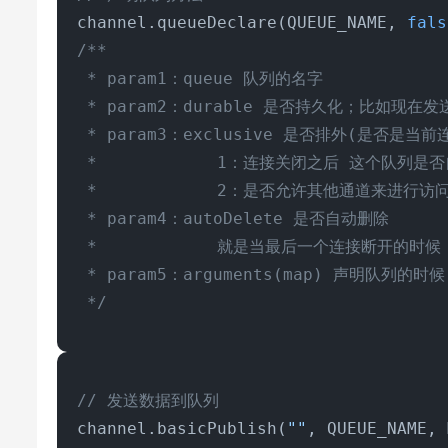
channel.queueDeclare(QUEUE_NAME, 
fals
/**

 * param1：queue 队列的名字

 * param2：durable 是否持久化；比如现
 * param3：exclusive 是否排外(是否是
 *            1：连接关闭之后 这个队列是
 *            2：是否允许其他通道来进行访
 * param4：autoDelete 是否自动删除

 *            就是当最后一个连接断开的时
 * param5：arguments(map) 声明队列的
 */
// 发送数据到队列
channel.basicPublish(
""
, QUEUE_NAME, 