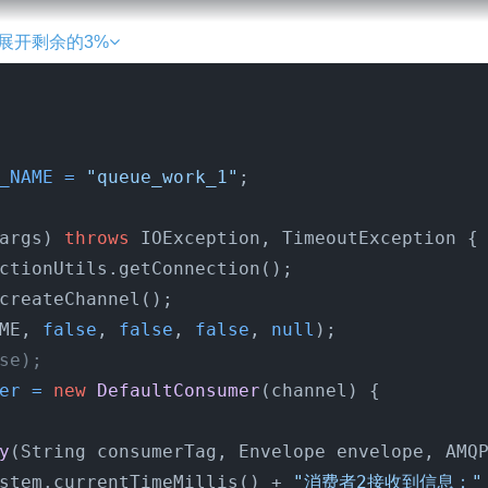
展开剩余的3%
_NAME
=
"queue_work_1"
;

args)
throws
 IOException, TimeoutException {

ctionUtils.getConnection();

createChannel();

ME, 
false
, 
false
, 
false
, 
null
);

se);
er
=
new
DefaultConsumer
(channel) {

y
(String consumerTag, Envelope envelope, AMQ
stem.currentTimeMillis() + 
"消费者2接收到信息："