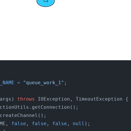
_NAME
=
"queue_work_1"
;

args)
throws
 IOException, TimeoutException {

ctionUtils.getConnection();

createChannel();

ME, 
false
, 
false
, 
false
, 
null
);
