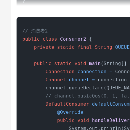
}

// 消费者2
public
class
Consumer2
 {

private
static
final
String
QUEUE
public
static
void
main
(String[] 
Connection
connection
=
 Conne
Channel
channel
=
 connection.
        channel.queueDeclare(QUEUE_NA
// channel.basicQos(0, 1, fal
DefaultConsumer
defaultConsum
@Override
public
void
handleDeliver
                System.out.println(Sy