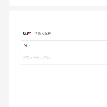
昵称
*
😃
请友善评论，谢谢！